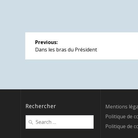
Navigation
Previous:
de
Previous
Dans les bras du Président
post:
l’article
Rechercher
Mentions léga
Politique de c
Search
for:
Politique de c