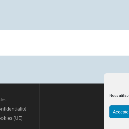
Nous utiliso
les
onfidentialité
Accepter
ookies (UE)