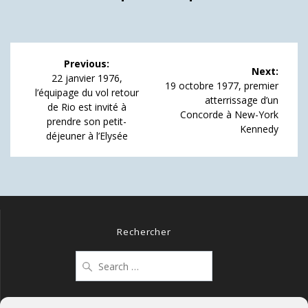
Navigation
Previous:
Next:
de
Previous
22 janvier 1976,
Next
19 octobre 1977, premier
post:
l’équipage du vol retour
post:
atterrissage d’un
l’article
de Rio est invité à
Concorde à New-York
prendre son petit-
Kennedy
déjeuner à l’Elysée
Rechercher
Search
for: