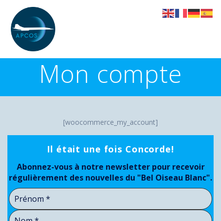
Skip
to
content
Mon compte
[woocommerce_my_account]
Il était une fois Concorde!
Abonnez-vous à notre newsletter pour recevoir
régulièrement des nouvelles du "Bel Oiseau Blanc".