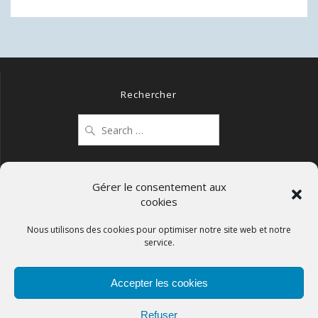
post:
l’article
Rechercher
Search
for:
Gérer le consentement aux
cookies
Mentions légales
Politique de confidentialité
Nous utilisons des cookies pour optimiser notre site web et notre
service.
Politique de cookies (UE)
Accepter les cookies
Refuser