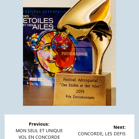
Navigation
Previous:
Next:
de
Previous
MON SEUL ET UNIQUE
Next
CONCORDE, LES DEFIS
post:
VOL EN CONCORDE