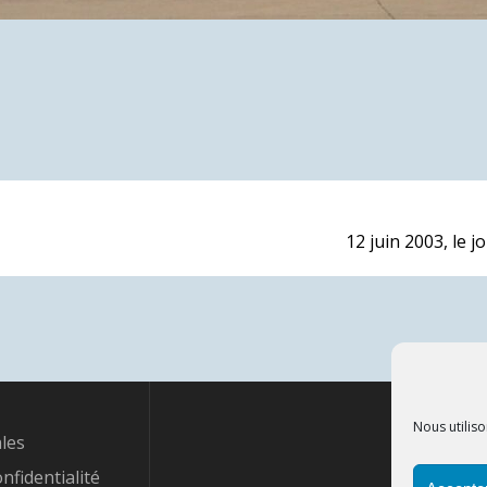
Next
12 juin 2003, le 
post:
Nous utiliso
les
onfidentialité