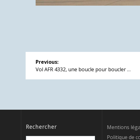
Navigation
Previous:
de
Previous
Vol AFR 4332, une boucle pour boucler …
post:
l’article
Rechercher
Mentions léga
Politique de c
Search