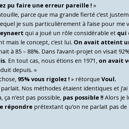
 pu faire une erreur pareille !
»
hatouille, parce que ma grande fierté c’est just
 lequel je suis particulièrement à l’aise pour me
Leynaert
qui a joué un rôle considérable et
qui
 mais le concept, c’est lui.
On avait atteint un
nait à 85 – 88%. Dans l’avant-projet on visait 92
is
. En tout cas, nous étions en 1971,
on avait 
duit depuis. »
 chose,
95% vous rigolez !
» rétorque
Voul.
 parlait. Nos méthodes étaient identiques et j’ai 
 ça n’est pas possible,
pas possible !!
Alors je 
me répondre
prétextant qu’on ne parlait pas de