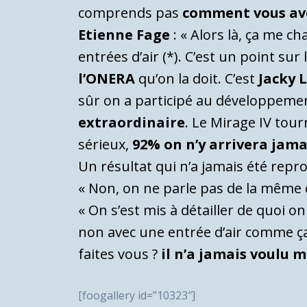
comprends pas
comment vous avez
Etienne Fage
: « Alors là, ça me c
entrées d’air (*). C’est un point sur
l’ONERA
qu’on la doit. C’est
Jacky 
sûr on a participé au développement
extraordinaire
. Le Mirage IV tour
sérieux,
92% on n’y arrivera jama
Un résultat qui n’a jamais été repro
« Non, on ne parle pas de la même
« On s’est mis à détailler de quoi on
non avec une entrée d’air comme ça,
faites vous ?
il n’a jamais voulu 
[foogallery id=”10323″]