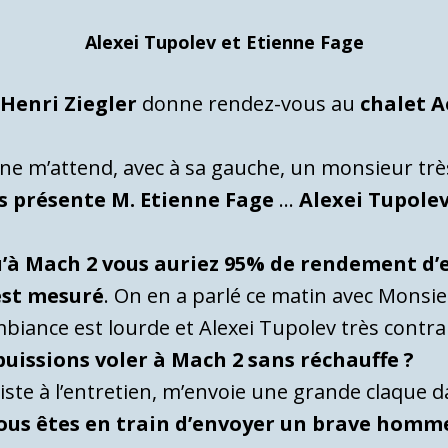
Alexei Tupolev et Etienne Fage
t
Henri Ziegler
donne rendez-vous au
chalet A
ne m’attend, avec à sa gauche, un monsieur très 
us présente M. Etienne Fage
…
Alexei Tupole
qu’à Mach 2 vous auriez 95% de rendement d’
est mesuré
. On en a parlé ce matin avec Monsi
ance est lourde et Alexei Tupolev très contrari
issions voler à Mach 2 sans réchauffe ?
ste à l’entretien, m’envoie une grande claque dan
ous êtes en train d’envoyer un brave homme