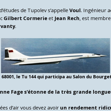
 d’études de Tupolev s’appelle
Voul
. Ingénieur 
ec
Gilbert Cormerie
et
Jean Rech
, est membr
rvanty
.
68001, le Tu 144 qui participa au Salon du Bourge
enne Fage s’étonne de la très grande longue
rées d’air vous devez avoir
un rendement ridic