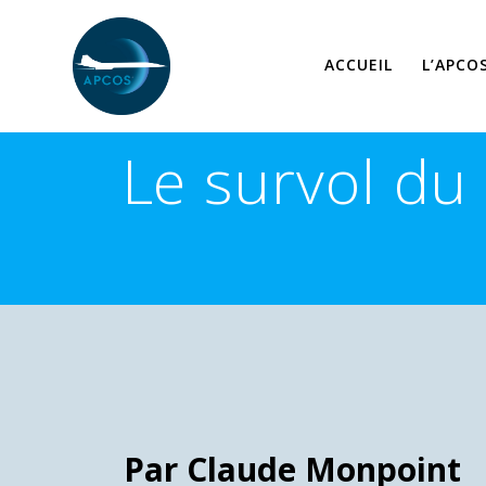
Skip
to
content
ACCUEIL
L’APCO
Le survol du
Par Claude Monpoint