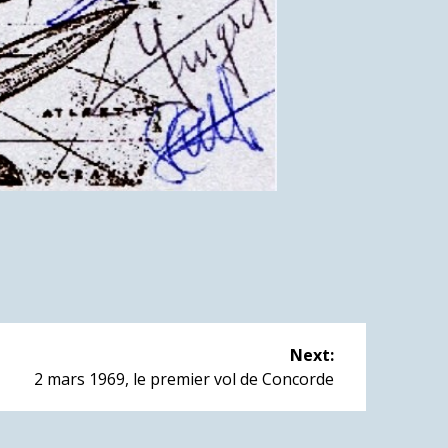
Next:
Next
2 mars 1969, le premier vol de Concorde
post: