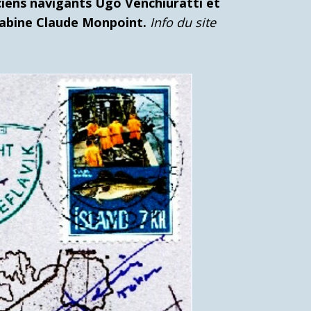
iciens navigants Ugo Venchiuratti et
 Cabine Claude Monpoint.
Info du site