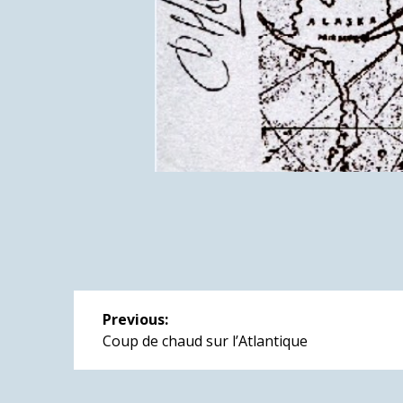
Navigation
Previous:
de
Previous
Coup de chaud sur l’Atlantique
post:
l’article