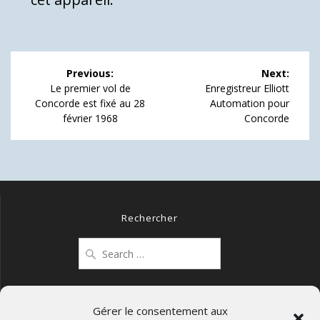
Navigation
Previous:
Next:
de
Previous
Next
Le premier vol de
Enregistreur Elliott
post:
post:
Concorde est fixé au 28
Automation pour
l’article
février 1968
Concorde
Rechercher
Search
for:
Gérer le consentement aux