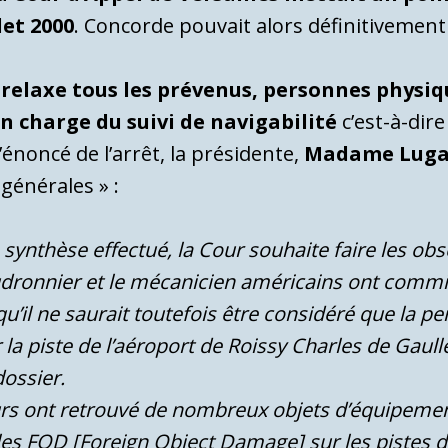
let 2000
. Concorde pouvait alors définitivement 
lle relaxe tous les prévenus, personnes phy
en charge du suivi de navigabilité
c’est-à-dir
’énoncé de l’arrêt, la présidente,
Madame Lug
générales » :
 synthèse effectué, la Cour souhaite faire les ob
haudronnier et le mécanicien américains ont comm
qu’il ne saurait toutefois être considéré que la p
 la piste de l’aéroport de Roissy Charles de Gau
dossier.
rs ont retrouvé de nombreux objets d’équipement
les FOD [Foreign Object Damage] sur les pistes d