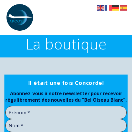
Skip
to
content
La boutique
Il était une fois Concorde!
Abonnez-vous à notre newsletter pour recevoir
régulièrement des nouvelles du "Bel Oiseau Blanc".