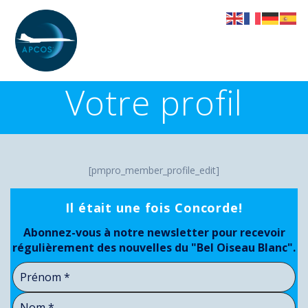
Skip
to
content
Votre profil
[pmpro_member_profile_edit]
Il était une fois Concorde!
Abonnez-vous à notre newsletter pour recevoir
régulièrement des nouvelles du "Bel Oiseau Blanc".