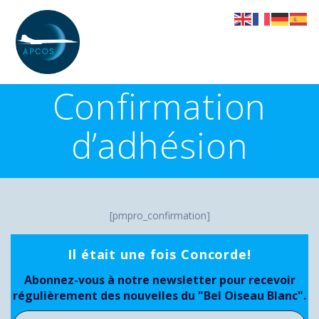
Skip
to
content
Confirmation
d’adhésion
[pmpro_confirmation]
Il était une fois Concorde!
Abonnez-vous à notre newsletter pour recevoir
régulièrement des nouvelles du "Bel Oiseau Blanc".