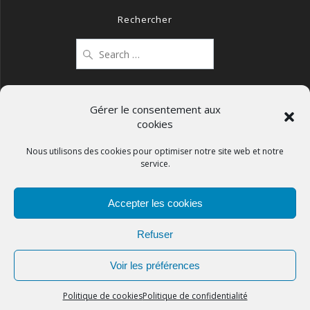
Rechercher
Search
for:
Gérer le consentement aux
cookies
Mentions légales
Politique de confidentialité
Nous utilisons des cookies pour optimiser notre site web et notre
service.
Politique de cookies (UE)
Accepter les cookies
Refuser
APCOS
Voir les préférences
© 2026
Politique de cookies
Politique de confidentialité