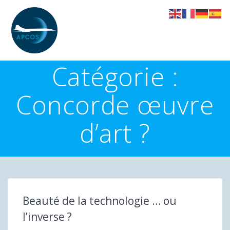
Skip
to
content
Catégorie :
Concorde œuvre
d’art ?
Beauté de la technologie … ou
l’inverse ?