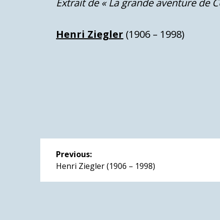
Extrait de « La grande aventure de 
Henri Ziegler
(1906 – 1998)
Navigation
Previous:
de
Previous
Henri Ziegler (1906 – 1998)
post:
l’article