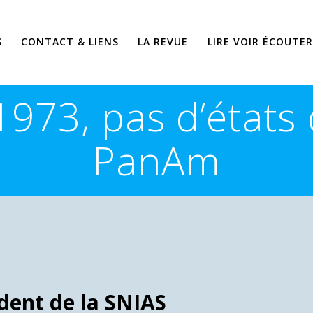
S
CONTACT & LIENS
LA REVUE
LIRE VOIR ÉCOUTER
 1973, pas d’états
PanAm
ident de la SNIAS