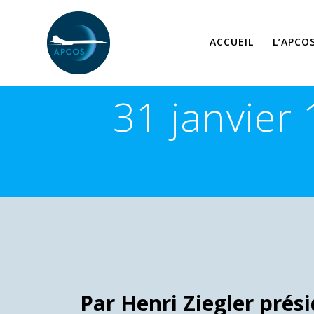
Skip
to
content
ACCUEIL
L’APCO
31 janvier
Par Henri Ziegler prés