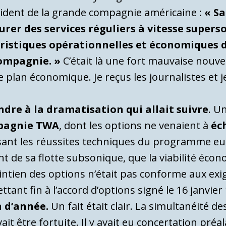
sident de la grande compagnie américaine :
« Sa
urer des services réguliers à vitesse superso
éristiques opérationnelles et économiques d
compagnie. »
C’était là une fort mauvaise nouvell
 plan économique. Je reçus les journalistes et j
ndre à la dramatisation qui allait suivre
. U
pagnie TWA
, dont les options ne venaient à
éc
sant les réussites techniques du programme euro
t de sa flotte subsonique, que la viabilité éco
tien des options n’était pas conforme aux exige
tant fin à l’accord d’options signé le 16 janvie
n d’année.
Un fait était clair. La simultanéité d
t être fortuite. Il y avait eu concertation préa