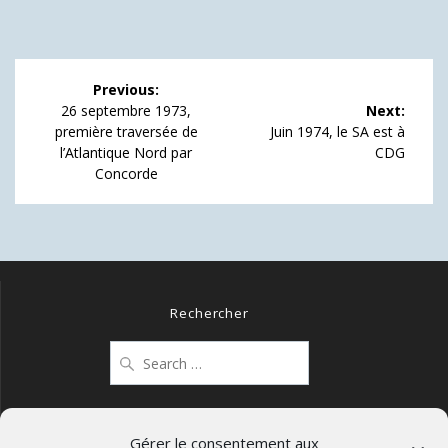
Navigation
Previous:
de
Previous
26 septembre 1973,
Next:
post:
Next
première traversée de
Juin 1974, le SA est à
l’article
post:
l’Atlantique Nord par
CDG
Concorde
Rechercher
Search
for:
Gérer le consentement aux